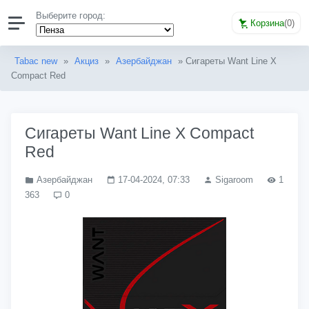
Выберите город:
Корзина
(
0
)
Tabac new
»
Акциз
»
Азербайджан
» Сигареты Want Line X
Compact Red
Сигареты Want Line X Compact
Red
Азербайджан
17-04-2024, 07:33
Sigaroom
1
363
0